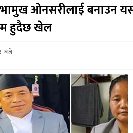
ने,सभामुख ओनसरीलाई बनाउन यस्
्म हुदैछ खेल
९ बजे