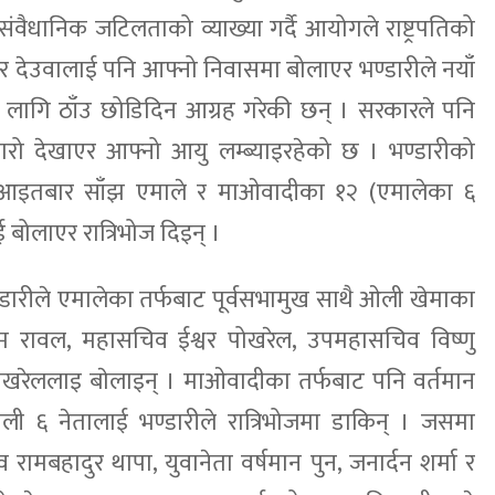
संवैधानिक जटिलताको व्याख्या गर्दै आयोगले राष्ट्रपतिको
हादुर देउवालाई पनि आफ्नो निवासमा बोलाएर भण्डारीले नयाँ
लागि ठाँउ छोडिदिन आग्रह गरेकी छन् । सरकारले पनि
्यारो देखाएर आफ्नो आयु लम्ब्याइरहेको छ । भण्डारीको
३ गते आइतबार साँझ एमाले र माओवादीका १२ (एमालेका ६
 बोलाएर रात्रिभोज दिइन् ।
डारीले एमालेका तर्फबाट पूर्वसभामुख साथै ओली खेमाका
ष भीम रावल, महासचिव ईश्वर पोखरेल, उपमहासचिव विष्णु
पोखरेललाइ बाेलाइन् । माओवादीका तर्फबाट पनि वर्तमान
शाली ६ नेतालाई भण्डारीले रात्रिभोजमा डाकिन् । जसमा
व रामबहादुर थापा, युवानेता वर्षमान पुन, जनार्दन शर्मा र