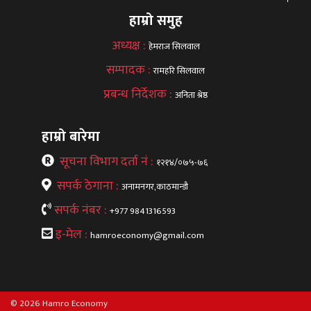
हाम्रो समुह
अध्यक्ष :
हेमराज सिलवाल
सम्पादक :
रामहरि सिलवाल
प्रबन्ध निर्देशक :
अनिता श्रेष्ठ
हाम्रो बारेमा
सूचना विभाग दर्ता नं :
१२१४/०७५-७६
सपर्क ठेगाना :
अनामनगर,काठमान्डौ
सपर्क नंबर :
+977 9841316593
इ-मेल :
hamroeconomy@gmail.com
© 2026 Hamro Economy