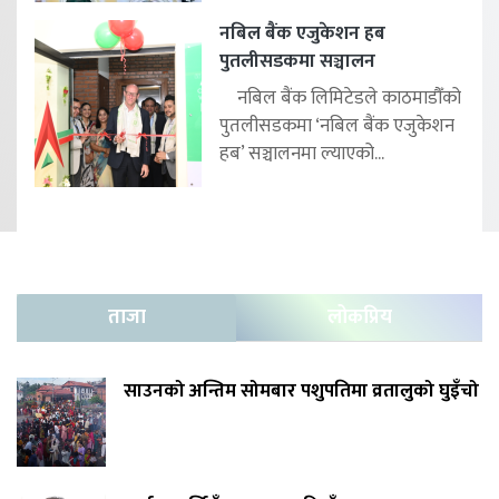
नबिल बैंक एजुकेशन हब
पुतलीसडकमा सञ्चालन
नबिल बैंक लिमिटेडले काठमाडौँको
पुतलीसडकमा ‘नबिल बैंक एजुकेशन
हब’ सञ्चालनमा ल्याएको...
ताजा
लोकप्रिय
साउनको अन्तिम सोमबार पशुपतिमा व्रतालुको घुइँचो