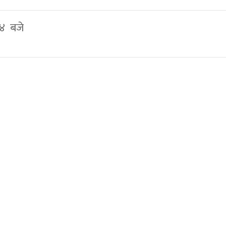
१४ बजे