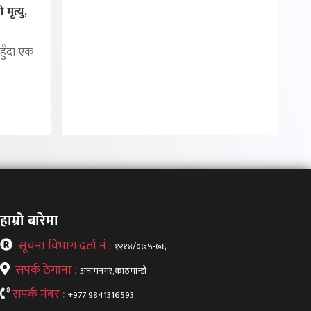
मृत्यु,
हुँदा एक
हाम्रो बारेमा
सूचना विभाग दर्ता नं :
१२१४/०७५-७६
सपर्क ठेगाना :
अनामनगर,काठमान्डौ
सपर्क नंबर :
+977 9841316593