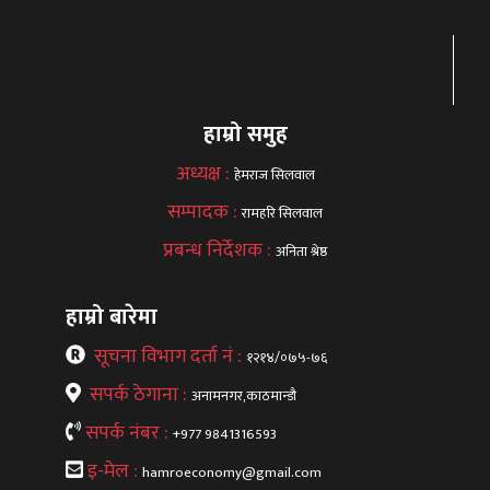
हाम्रो समुह
अध्यक्ष :
हेमराज सिलवाल
सम्पादक :
रामहरि सिलवाल
प्रबन्ध निर्देशक :
अनिता श्रेष्ठ
हाम्रो बारेमा
सूचना विभाग दर्ता नं :
१२१४/०७५-७६
सपर्क ठेगाना :
अनामनगर,काठमान्डौ
सपर्क नंबर :
+977 9841316593
इ-मेल :
hamroeconomy@gmail.com