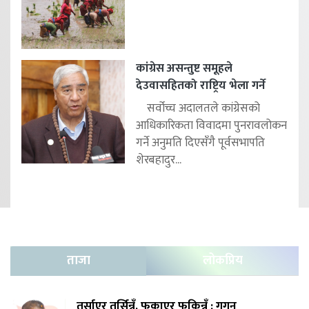
कांग्रेस असन्तुष्ट समूहले
देउवासहितको राष्ट्रिय भेला गर्ने
सर्वोच्च अदालतले कांग्रेसको
आधिकारिकता विवादमा पुनरावलोकन
गर्ने अनुमति दिएसँगै पूर्वसभापति
शेरबहादुर...
ताजा
लोकप्रिय
तर्साएर तर्सिन्नँ, फकाएर फकिन्नँ : गगन