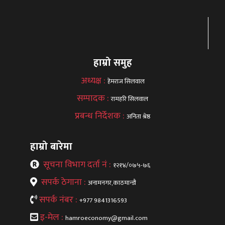
हाम्रो समुह
अध्यक्ष :
हेमराज सिलवाल
सम्पादक :
रामहरि सिलवाल
प्रबन्ध निर्देशक :
अनिता श्रेष्ठ
हाम्रो बारेमा
सूचना विभाग दर्ता नं :
१२१४/०७५-७६
सपर्क ठेगाना :
अनामनगर,काठमान्डौ
सपर्क नंबर :
+977 9841316593
इ-मेल :
hamroeconomy@gmail.com