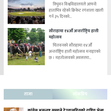
त्रिभुवन विश्वविद्यालयले आफ्नो
हाताभित्र रहेको क्रिकेट रगंशाला खाली
गर्न ३५ दिनको...
सौराहामा १४औँ अन्तर्राष्ट्रिय हात्ती
महोत्सव
चितवनको सौराहामा १४औँ
अन्तर्राष्ट्रिय हात्ती महोत्सव मनाइएको
छ । महतोत्सवको अवसरमा...
ताजा
लोकप्रिय
कांग्रेस असन्तुष्ट समूहले देउवासहितको राष्ट्रिय भेला