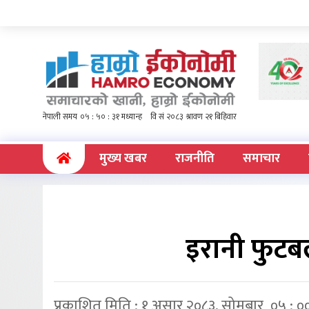
(current)
मुख्य खबर
राजनीति
समाचार
इरानी फुटबल
प्रकाशित मिति : १ असार २०८३, सोमबार ०५ : ०