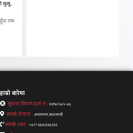
मृत्यु,
हुँदा एक
हाम्रो बारेमा
सूचना विभाग दर्ता नं :
१२१४/०७५-७६
सपर्क ठेगाना :
अनामनगर,काठमान्डौ
सपर्क नंबर :
+977 9841316593