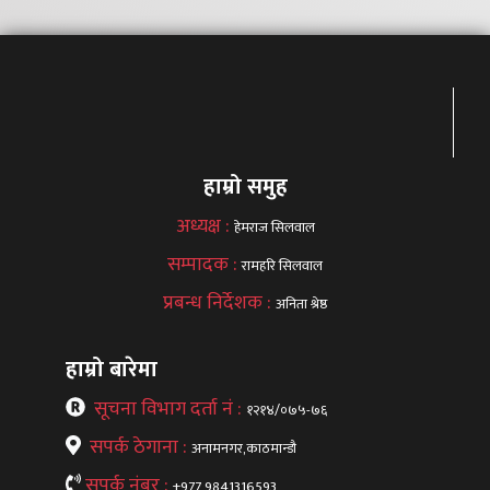
हाम्रो समुह
अध्यक्ष :
हेमराज सिलवाल
सम्पादक :
रामहरि सिलवाल
प्रबन्ध निर्देशक :
अनिता श्रेष्ठ
हाम्रो बारेमा
सूचना विभाग दर्ता नं :
१२१४/०७५-७६
सपर्क ठेगाना :
अनामनगर,काठमान्डौ
सपर्क नंबर :
+977 9841316593