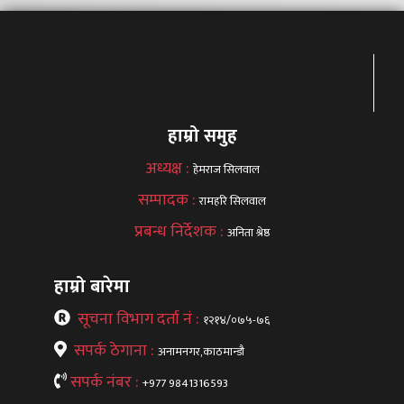
हाम्रो समुह
अध्यक्ष :
हेमराज सिलवाल
सम्पादक :
रामहरि सिलवाल
प्रबन्ध निर्देशक :
अनिता श्रेष्ठ
हाम्रो बारेमा
सूचना विभाग दर्ता नं :
१२१४/०७५-७६
सपर्क ठेगाना :
अनामनगर,काठमान्डौ
सपर्क नंबर :
+977 9841316593