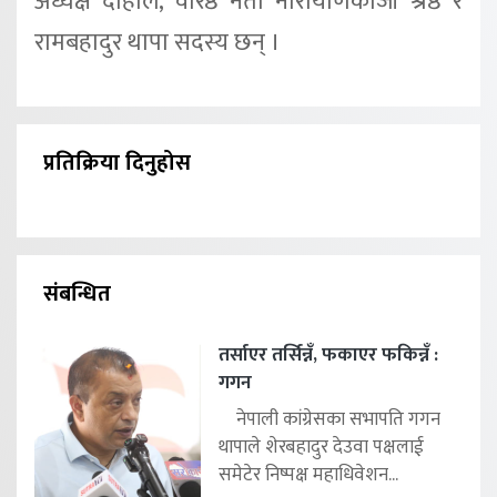
अध्यक्ष दाहाल, वरिष्ठ नेता नारायाणकाजी श्रेष्ठ र
रामबहादुर थापा सदस्य छन् ।
प्रतिक्रिया दिनुहोस
संबन्धित
तर्साएर तर्सिन्नँ, फकाएर फकिन्नँ :
गगन
नेपाली कांग्रेसका सभापति गगन
थापाले शेरबहादुर देउवा पक्षलाई
समेटेर निष्पक्ष महाधिवेशन...