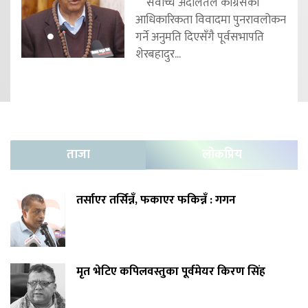
सर्वोच्च अदालतले कांग्रेसको
आधिकारिकता विवादमा पुनरावलोकन
गर्ने अनुमति दिएसँगै पूर्वसभापति
शेरबहादुर...
ताजा
लोकप्रिय
तर्साएर तर्सिन्नँ, फकाएर फकिन्नँ : गगन
मृत भेटिए कपिलवस्तुका पूर्वमेयर किरण सिंह