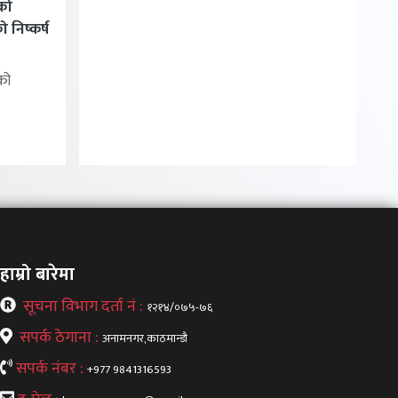
को
निष्कर्ष
को
हाम्रो बारेमा
सूचना विभाग दर्ता नं :
१२१४/०७५-७६
सपर्क ठेगाना :
अनामनगर,काठमान्डौ
सपर्क नंबर :
+977 9841316593