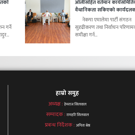
हितको
ओलीसहित वर्तमान कार्यसमिति
वैधानिकता सकिएको कार्यदलको 
नेकपा एमालेमा पार्टी संगठन
 गर्ने
सुदृढीकरण तथा निर्वाचन परिणाम
ुर...
समीक्षा गर्न...
हाम्रो समुह
अध्यक्ष :
हेमराज सिलवाल
सम्पादक :
रामहरि सिलवाल
प्रबन्ध निर्देशक :
अनिता श्रेष्ठ