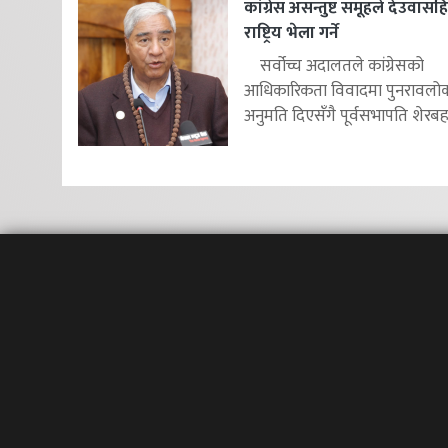
कांग्रेस असन्तुष्ट समूहले देउवास
राष्ट्रिय भेला गर्ने
सर्वोच्च अदालतले कांग्रेसको
आधिकारिकता विवादमा पुनरावलोकन
अनुमति दिएसँगै पूर्वसभापति शेरबहाद