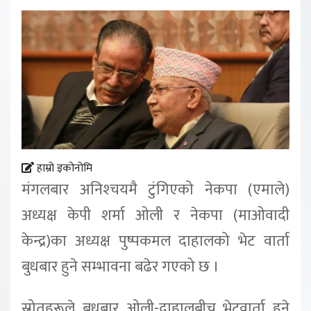
हाम्रो इकोनोमि
मंगलबार अनिश्‍चयमै टुंगिएको नेकपा (एमाले)
अध्यक्ष केपी शर्मा ओली र नेकपा (माओवादी
केन्द्र)का अध्यक्ष पुष्पकमल दाहालको भेट वार्ता
बुधबार हुने सम्भावना बढेर गएको छ ।
स्रोतहरूले बुधबार ओली-दाहालबीच भेटवार्ता हुने