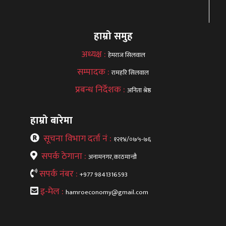
हाम्रो समुह
अध्यक्ष :
हेमराज सिलवाल
सम्पादक :
रामहरि सिलवाल
प्रबन्ध निर्देशक :
अनिता श्रेष्ठ
हाम्रो बारेमा
सूचना विभाग दर्ता नं :
१२१४/०७५-७६
सपर्क ठेगाना :
अनामनगर,काठमान्डौ
सपर्क नंबर :
+977 9841316593
इ-मेल :
hamroeconomy@gmail.com