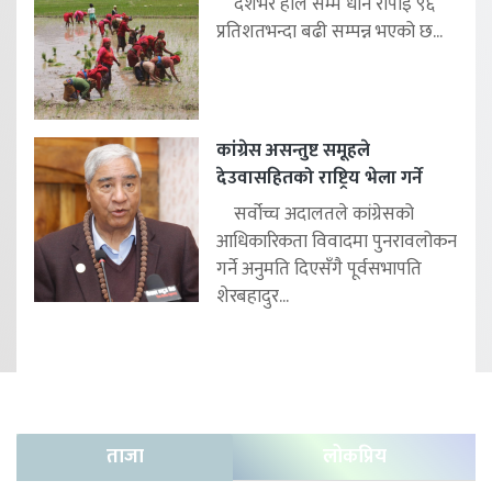
देशभर हाल सम्म धान रोपाइँ ९६
प्रतिशतभन्दा बढी सम्पन्न भएको छ...
कांग्रेस असन्तुष्ट समूहले
देउवासहितको राष्ट्रिय भेला गर्ने
सर्वोच्च अदालतले कांग्रेसको
आधिकारिकता विवादमा पुनरावलोकन
गर्ने अनुमति दिएसँगै पूर्वसभापति
शेरबहादुर...
ताजा
लोकप्रिय