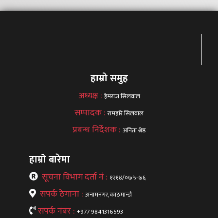
हाम्रो समुह
अध्यक्ष :
हेमराज सिलवाल
सम्पादक :
रामहरि सिलवाल
प्रबन्ध निर्देशक :
अनिता श्रेष्ठ
हाम्रो बारेमा
सूचना विभाग दर्ता नं :
१२१४/०७५-७६
सपर्क ठेगाना :
अनामनगर,काठमान्डौ
सपर्क नंबर :
+977 9841316593