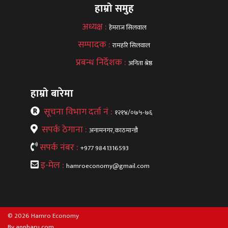
हाम्रो समुह
अध्यक्ष :
हेमराज सिलवाल
सम्पादक :
रामहरि सिलवाल
प्रबन्ध निर्देशक :
अनिता श्रेष्ठ
हाम्रो बारेमा
सूचना विभाग दर्ता नं :
१२१४/०७५-७६
सपर्क ठेगाना :
अनामनगर,काठमान्डौ
सपर्क नंबर :
+977 9841316593
इ-मेल :
hamroeconomy@gmail.com
© 2026 Hamro Economy
By appharu.com