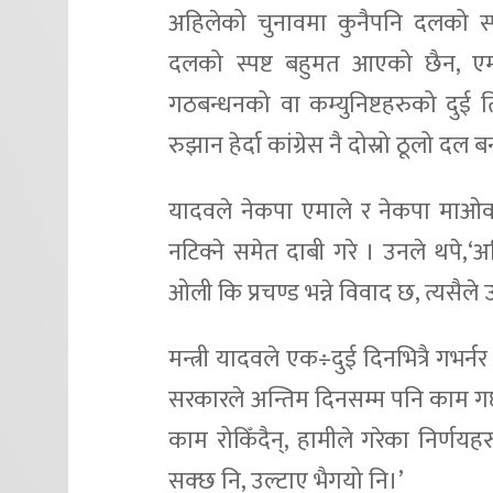
अहिलेको चुनावमा कुनैपनि दलको स्प
दलको स्पष्ट बहुमत आएको छैन, ए
गठबन्धनको वा कम्युनिष्टहरुको द
रुझान हेर्दा कांग्रेस नै दोस्रो ठूलो दल ब
यादवले नेकपा एमाले र नेकपा माओवा
नटिक्ने समेत दाबी गरे । उनले थपे,‘अहिले
ओली कि प्रचण्ड भन्ने विवाद छ, त्यसैले
मन्त्री यादवले एक÷दुई दिनभित्रै गभर्न
सरकारले अन्तिम दिनसम्म पनि काम गर्छ, 
काम रोकिँदैन्, हामीले गरेका निर्ण
सक्छ नि, उल्टाए भैगयो नि।’