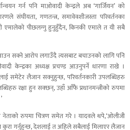
ान्वयन गर्न पनि माओवादी केन्द्रले अब ‘गार्जियन’ को
ै कारणले संघीयता, गणतन्त्र, समावेवशीजस्ता परिवर्तनका
ी एमालेको पीछलग्गु हुनुहुँदैन, किनकी एमाले त यी सबै
गुमाउन सक्ने आरोप लगाउँदै त्यसबाट बचाउनको लागि पनि
 केन्द्रका अध्यक्ष प्रचण्ड आउनुपर्ने धारणा राखे ।
 सबैलाई समेटेर लैजान सक्नुहुन्छ, परिवर्तनकारी उपलब्धिहरु
ब्धिहरु रक्षा हुन सक्छन्, उहाँ आँफै प्रधानमन्त्रीको रुपमा
।’
 नेताको रुपमा चित्रण समेत गरे । यादवले थपे,‘ओलीजी
वटा कुरा गर्नुहुन्छ, देशलाई त अहिले सबैलाई मिलाएर लैजान