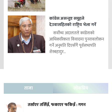
कांग्रेस असन्तुष्ट समूहले
देउवासहितको राष्ट्रिय भेला गर्ने
सर्वोच्च अदालतले कांग्रेसको
आधिकारिकता विवादमा पुनरावलोकन
गर्ने अनुमति दिएसँगै पूर्वसभापति
शेरबहादुर...
ताजा
लोकप्रिय
तर्साएर तर्सिन्नँ, फकाएर फकिन्नँ : गगन