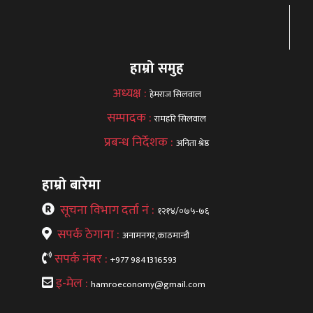
हाम्रो समुह
अध्यक्ष :
हेमराज सिलवाल
सम्पादक :
रामहरि सिलवाल
प्रबन्ध निर्देशक :
अनिता श्रेष्ठ
हाम्रो बारेमा
सूचना विभाग दर्ता नं :
१२१४/०७५-७६
सपर्क ठेगाना :
अनामनगर,काठमान्डौ
सपर्क नंबर :
+977 9841316593
इ-मेल :
hamroeconomy@gmail.com