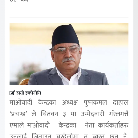
हाम्रो इकोनोमि
माओवादी केन्द्रका अध्यक्ष पुष्पकमल दाहाल
‘प्रचण्ड’ ले चितवन ३ मा उम्मेदवारी गरेलगत्तै
एमाले–माओवादी केन्द्रका नेता–कार्यकर्ताहरु
उनलाई जिताउन घरदैलोमा त व्यस्त छन् नै,