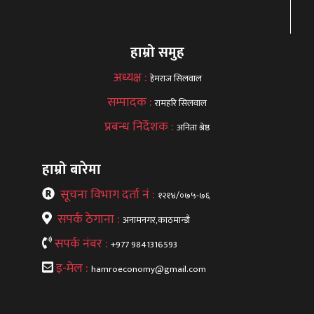
हाम्रो समुह
अध्यक्ष :
हेमराज सिलवाल
सम्पादक :
रामहरि सिलवाल
प्रबन्ध निर्देशक :
अनिता श्रेष्ठ
हाम्रो बारेमा
सूचना विभाग दर्ता नं :
१२१४/०७५-७६
सपर्क ठेगाना :
अनामनगर,काठमान्डौ
सपर्क नंबर :
+977 9841316593
इ-मेल :
hamroeconomy@gmail.com