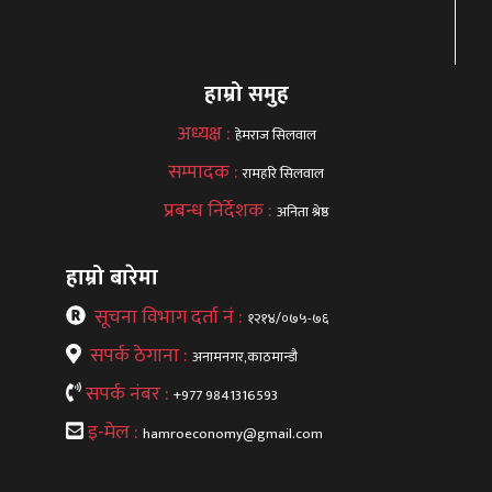
हाम्रो समुह
अध्यक्ष :
हेमराज सिलवाल
सम्पादक :
रामहरि सिलवाल
प्रबन्ध निर्देशक :
अनिता श्रेष्ठ
हाम्रो बारेमा
सूचना विभाग दर्ता नं :
१२१४/०७५-७६
सपर्क ठेगाना :
अनामनगर,काठमान्डौ
सपर्क नंबर :
+977 9841316593
इ-मेल :
hamroeconomy@gmail.com