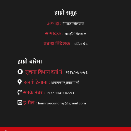
हाम्रो समुह
अध्यक्ष :
हेमराज सिलवाल
सम्पादक :
रामहरि सिलवाल
प्रबन्ध निर्देशक :
अनिता श्रेष्ठ
हाम्रो बारेमा
सूचना विभाग दर्ता नं :
१२१४/०७५-७६
सपर्क ठेगाना :
अनामनगर,काठमान्डौ
सपर्क नंबर :
+977 9841316593
इ-मेल :
hamroeconomy@gmail.com