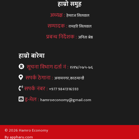
हाम्रो समुह
अध्यक्ष :
हेमराज सिलवाल
सम्पादक :
रामहरि सिलवाल
प्रबन्ध निर्देशक :
अनिता श्रेष्ठ
हाम्रो बारेमा
सूचना विभाग दर्ता नं :
१२१४/०७५-७६
सपर्क ठेगाना :
अनामनगर,काठमान्डौ
सपर्क नंबर :
+977 9841316593
इ-मेल :
hamroeconomy@gmail.com
© 2026 Hamro Economy
By appharu.com