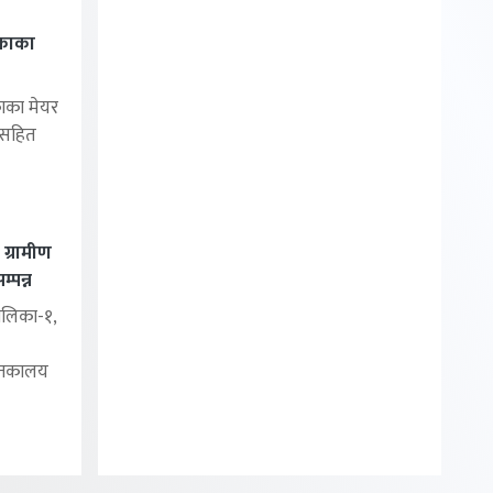
काका
ाका मेयर
मसहित
 ग्रामीण
्पन्न
ालिका-१,
स्तकालय