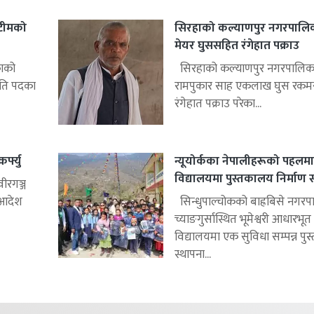
 टीमको
सिरहाको कल्याणपुर नगरपालि
मेयर घुससहित रंगेहात पक्राउ
काको
सिरहाको कल्याणपुर नगरपालिक
पति पदका
रामपुकार साह एकलाख घुस रक
रंगेहात पक्राउ परेका...
्फ्यु
न्यूयोर्कका नेपालीहरूको पहलमा
विद्यालयमा पुस्तकालय निर्माण सम
ीरगञ्ज
ु आदेश
सिन्धुपाल्चोकको बाह्रबिसे नगरप
च्याङगुर्सास्थित भूमेश्वरी आधारभूत
विद्यालयमा एक सुविधा सम्पन्न पु
स्थापना...