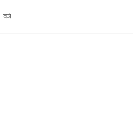
५ बजे