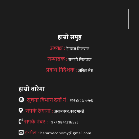
हाम्रो समुह
अध्यक्ष :
हेमराज सिलवाल
सम्पादक :
रामहरि सिलवाल
प्रबन्ध निर्देशक :
अनिता श्रेष्ठ
हाम्रो बारेमा
सूचना विभाग दर्ता नं :
१२१४/०७५-७६
सपर्क ठेगाना :
अनामनगर,काठमान्डौ
सपर्क नंबर :
+977 9841316593
इ-मेल :
hamroeconomy@gmail.com