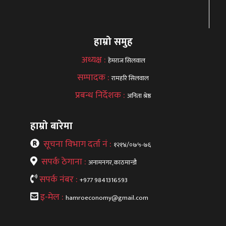
हाम्रो समुह
अध्यक्ष :
हेमराज सिलवाल
सम्पादक :
रामहरि सिलवाल
प्रबन्ध निर्देशक :
अनिता श्रेष्ठ
हाम्रो बारेमा
सूचना विभाग दर्ता नं :
१२१४/०७५-७६
सपर्क ठेगाना :
अनामनगर,काठमान्डौ
सपर्क नंबर :
+977 9841316593
इ-मेल :
hamroeconomy@gmail.com