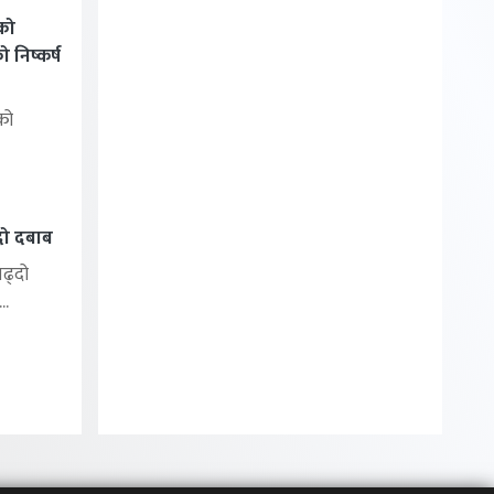
को
निष्कर्ष
को
्दो दबाब
बढ्दो
..