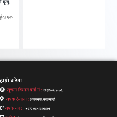
मृत्यु,
हुँदा एक
हाम्रो बारेमा
सूचना विभाग दर्ता नं :
१२१४/०७५-७६
सपर्क ठेगाना :
अनामनगर,काठमान्डौ
सपर्क नंबर :
+977 9841316593