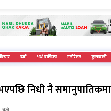
विचार
उर्जा
अर्थ-बाणिज्य
मनोरंजन
कुराकानी
े भएपछि निधी नै समानुपातिकम
९ बजे