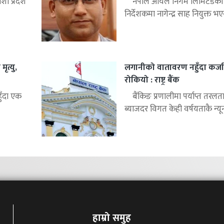
ी प्रदेश
नेपाल आयल निगम लिमिटेडको क
निर्देशकमा नागेन्द्र साह नियुक्त भए
ृत्यु,
लगानीको वातावरण नहुँदा कर्जा
रोकियो : राष्ट्र बैंक
हुँदा एक
बैंकिङ प्रणालीमा पर्याप्त तरलत
ब्याजदर विगत केही वर्षयताकै न्यून
हाम्रो समुह