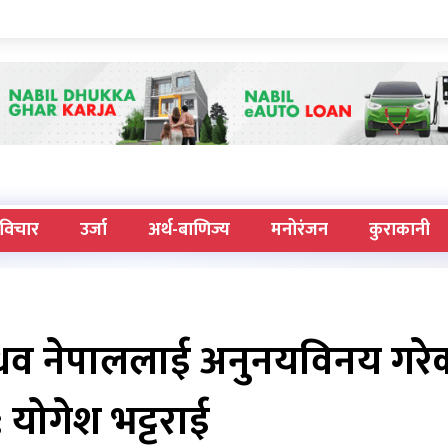
विचार
उर्जा
अर्थ-बाणिज्य
मनोरंजन
कुराकानी
माधव नेपाललाई अनुनयविनय गरे
: योगेश भट्टराई