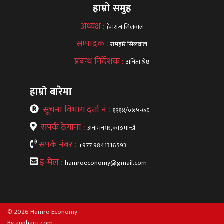
हाम्रो समुह
अध्यक्ष :
हेमराज सिलवाल
सम्पादक :
रामहरि सिलवाल
प्रबन्ध निर्देशक :
अनिता श्रेष्ठ
हाम्रो बारेमा
सूचना विभाग दर्ता नं :
१२१४/०७५-७६
सपर्क ठेगाना :
अनामनगर,काठमान्डौ
सपर्क नंबर :
+977 9841316593
इ-मेल :
hamroeconomy@gmail.com
© 2026 Hamro Economy
By appharu.com