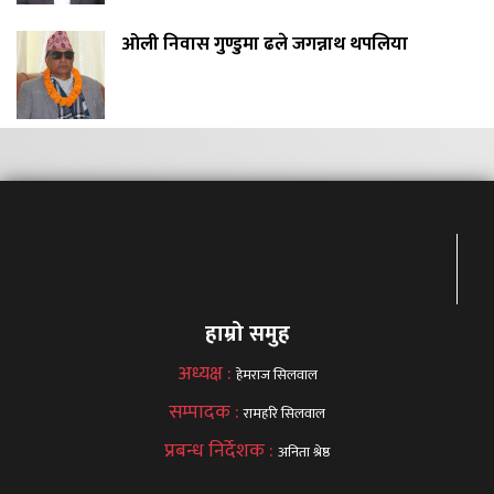
ओली निवास गुण्डुमा ढले जगन्नाथ थपलिया
हाम्रो समुह
अध्यक्ष :
हेमराज सिलवाल
सम्पादक :
रामहरि सिलवाल
प्रबन्ध निर्देशक :
अनिता श्रेष्ठ