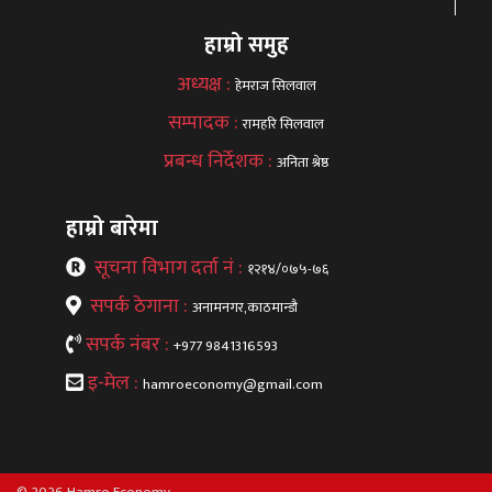
हाम्रो समुह
अध्यक्ष :
हेमराज सिलवाल
सम्पादक :
रामहरि सिलवाल
प्रबन्ध निर्देशक :
अनिता श्रेष्ठ
हाम्रो बारेमा
सूचना विभाग दर्ता नं :
१२१४/०७५-७६
सपर्क ठेगाना :
अनामनगर,काठमान्डौ
सपर्क नंबर :
+977 9841316593
इ-मेल :
hamroeconomy@gmail.com