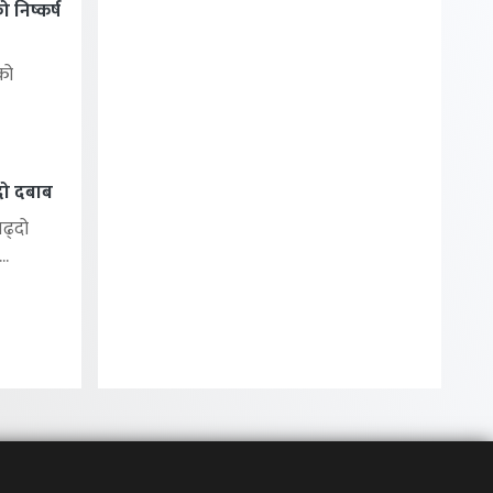
निष्कर्ष
को
्दो दबाब
बढ्दो
..