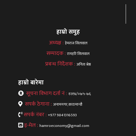
हाम्रो समुह
अध्यक्ष :
हेमराज सिलवाल
सम्पादक :
रामहरि सिलवाल
प्रबन्ध निर्देशक :
अनिता श्रेष्ठ
हाम्रो बारेमा
सूचना विभाग दर्ता नं :
१२१४/०७५-७६
सपर्क ठेगाना :
अनामनगर,काठमान्डौ
सपर्क नंबर :
+977 9841316593
इ-मेल :
hamroeconomy@gmail.com