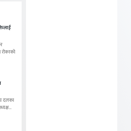
्तिलाई
र
ा रोक्नको
थ
ीय दलका
यक्ष...