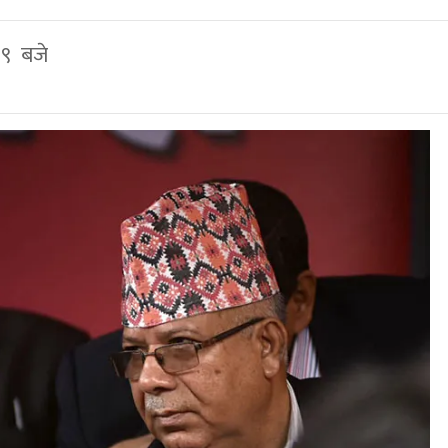
०९ बजे