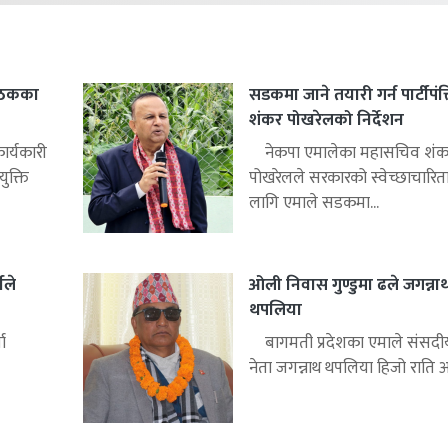
बैठकका
सडकमा जाने तयारी गर्न पार्टीपंक
शंकर पोखरेलको निर्देशन
ार्यकारी
नेकपा एमालेका महासचिव शंक
ुक्ति
पोखरेलले सरकारको स्वेच्छाचारित
लागि एमाले सडकमा...
ीले
ओली निवास गुण्डुमा ढले जगन्ना
थपलिया
ा
बागमती प्रदेशका एमाले संसद
नेता जगन्नाथ थपलिया हिजो राति अध्