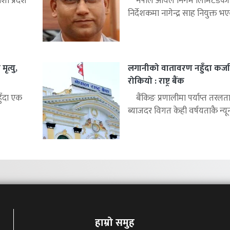
ी प्रदेश
नेपाल आयल निगम लिमिटेडको क
निर्देशकमा नागेन्द्र साह नियुक्त भए
ृत्यु,
लगानीको वातावरण नहुँदा कर्जा
रोकियो : राष्ट्र बैंक
हुँदा एक
बैंकिङ प्रणालीमा पर्याप्त तरलत
ब्याजदर विगत केही वर्षयताकै न्यून
हाम्रो समुह