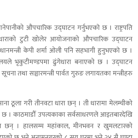
ची खानेपानीको औपचारिक उद्घाटन गर्नुभएकाे छ । राष्ट्रपति
मित धाराको टुटी खोलेर आयोजनाको औपचारिक उद्घाटन
प्रधानमन्त्री केपी शर्मा ओली पनि सहभागी हुनुभएकाे छ ।
ालयले भृकुटीमण्डपमा ढुंगेधारा बनाएको छ । उद्घाटन
ेल, सूचना तथा सञ्चारमन्त्री पार्वत गुरुङ लगायतका मन्त्रीहरु
 साना ठूला गरी तीनवटा धारा छन् । ती धारामा मेलम्चीको
को छ । काठमाडौँ उपत्यकाका सर्वसाधरणले आइतबारदेखि
का छन् । हालसम्म महांकाल, मीनभवन र खुमलटारको
ठाइएको छ भने अनामनगरको ८ सय घरमा भने २४ सै घण्टा