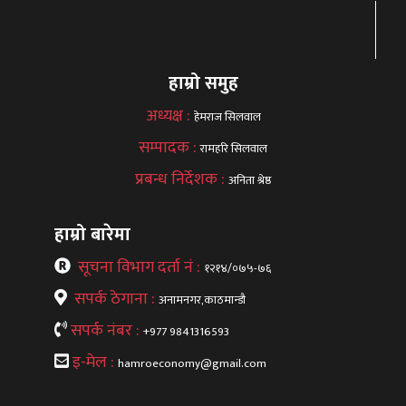
हाम्रो समुह
अध्यक्ष :
हेमराज सिलवाल
सम्पादक :
रामहरि सिलवाल
प्रबन्ध निर्देशक :
अनिता श्रेष्ठ
हाम्रो बारेमा
सूचना विभाग दर्ता नं :
१२१४/०७५-७६
सपर्क ठेगाना :
अनामनगर,काठमान्डौ
सपर्क नंबर :
+977 9841316593
इ-मेल :
hamroeconomy@gmail.com