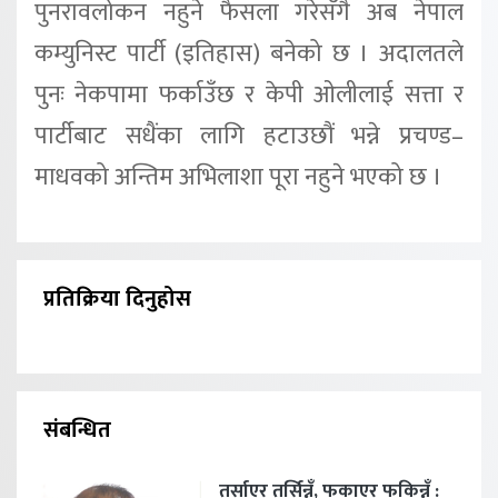
पुनरावलोकन नहुने फैसला गरेसँगै अब नेपाल
कम्युनिस्ट पार्टी (इतिहास) बनेको छ । अदालतले
पुनः नेकपामा फर्काउँछ र केपी ओलीलाई सत्ता र
पार्टीबाट सधैंका लागि हटाउछौं भन्ने प्रचण्ड–
माधवको अन्तिम अभिलाशा पूरा नहुने भएको छ ।
प्रतिक्रिया दिनुहोस
संबन्धित
तर्साएर तर्सिन्नँ, फकाएर फकिन्नँ :