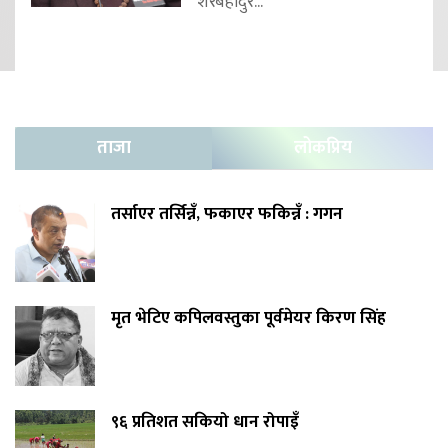
शेरबहादुर...
ताजा
लोकप्रिय
तर्साएर तर्सिन्नँ, फकाएर फकिन्नँ : गगन
मृत भेटिए कपिलवस्तुका पूर्वमेयर किरण सिंह
९६ प्रतिशत सकियो धान रोपाइँ