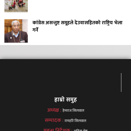
कांग्रेस असन्तुष्ट समूहले देउवासहितको राष्ट्रिय भेला
गर्ने
हाम्रो समुह
अध्यक्ष :
हेमराज सिलवाल
सम्पादक :
रामहरि सिलवाल
प्रबन्ध निर्देशक :
अनिता श्रेष्ठ