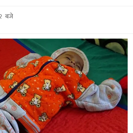
३२ बजे