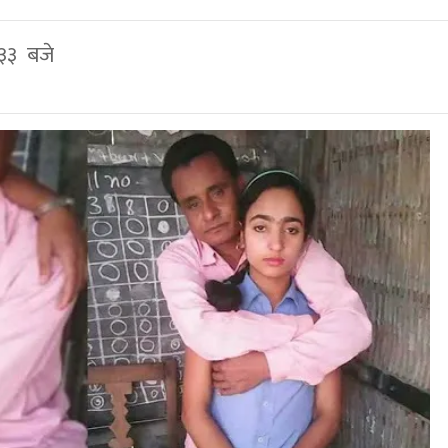
 ३३ बजे