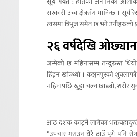
सूर्य पर्वत
: हातको अनामिका औंलाको फे
सरकारी उच्च क्षेत्रसँग मानिन्छ । सूर्य
त्यसमा त्रिभुज समेत छ भने उनीहरुको प
२६ वर्षदेखि ओछ्यान
जन्मेको छ महिनासम्म तन्दुरुस्त थियो 
हिँड्न खोज्थ्यो । कञ्चनपुरको शुक्ला
महिनापछि खुट्टा चल्न छाड्यो, शरीर स
आठ दशक काट्नै लागेका भक्तबहादुरले २
“उपचार गराउन धेरै ठाउँ पुगे पनि 