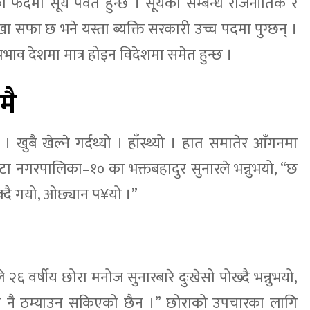
ंदमा सूर्य पर्वत हुन्छ । सूर्यको सम्बन्ध राजनीतिक र
 रेखा सफा छ भने यस्ता ब्यक्ति सरकारी उच्च पदमा पुग्छन् ।
्रभाव देशमा मात्र होइन विदेशमा समेत हुन्छ ।
मै
। खुबै खेल्ने गर्दथ्यो । हाँस्थ्यो । हात समातेर आँगनमा
फाँटा नगरपालिका–१० का भक्तबहादुर सुनारले भन्नुभयो, “छ
ुक्दै गयो, ओछ्यान प¥यो ।”
६ वर्षीय छोरा मनोज सुनारबारे दुःखेसो पोख्दै भन्नुभयो,
रोग नै ठम्याउन सकिएको छैन ।” छोराको उपचारका लागि