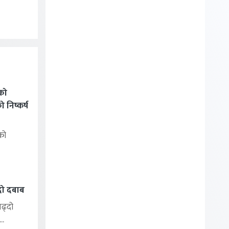
को
निष्कर्ष
को
्दो दबाब
बढ्दो
..