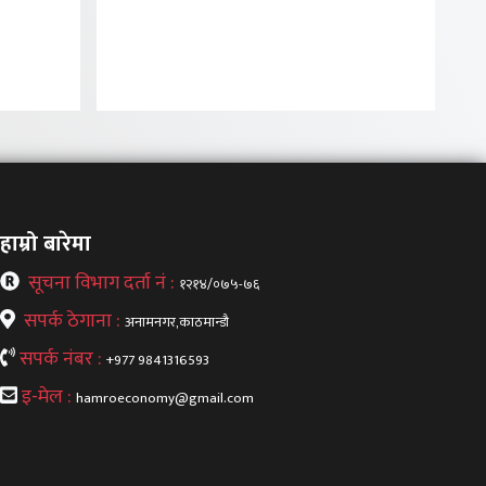
हाम्रो बारेमा
सूचना विभाग दर्ता नं :
१२१४/०७५-७६
सपर्क ठेगाना :
अनामनगर,काठमान्डौ
सपर्क नंबर :
+977 9841316593
इ-मेल :
hamroeconomy@gmail.com