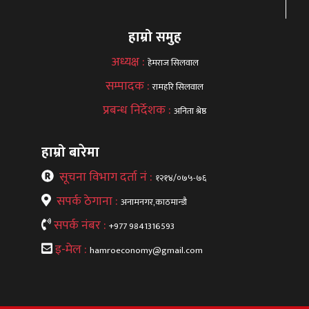
हाम्रो समुह
अध्यक्ष :
हेमराज सिलवाल
सम्पादक :
रामहरि सिलवाल
प्रबन्ध निर्देशक :
अनिता श्रेष्ठ
हाम्रो बारेमा
सूचना विभाग दर्ता नं :
१२१४/०७५-७६
सपर्क ठेगाना :
अनामनगर,काठमान्डौ
सपर्क नंबर :
+977 9841316593
इ-मेल :
hamroeconomy@gmail.com