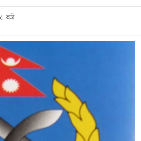
४८ बजे