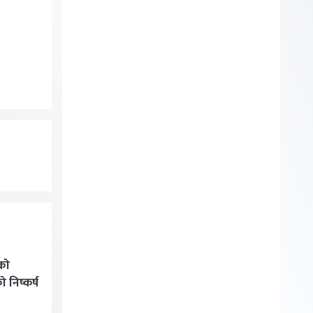
को
निष्कर्ष