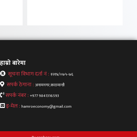
हाम्रो बारेमा
सूचना विभाग दर्ता नं :
१२१४/०७५-७६
सपर्क ठेगाना :
अनामनगर,काठमान्डौ
सपर्क नंबर :
+977 9841316593
इ-मेल :
hamroeconomy@gmail.com