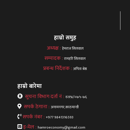
हाम्रो समुह
अध्यक्ष :
हेमराज सिलवाल
सम्पादक :
रामहरि सिलवाल
प्रबन्ध निर्देशक :
अनिता श्रेष्ठ
हाम्रो बारेमा
सूचना विभाग दर्ता नं :
१२१४/०७५-७६
सपर्क ठेगाना :
अनामनगर,काठमान्डौ
सपर्क नंबर :
+977 9841316593
इ-मेल :
hamroeconomy@gmail.com