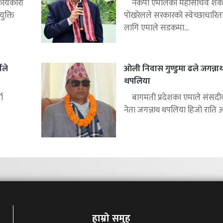
ार्यकारी
नेकपा एमालेका महासचिव शंक
ुक्ति
पोखरेलले सरकारको स्वेच्छाचारित
लागि एमाले सडकमा...
ीले
ओली निवास गुण्डुमा ढले जगन्ना
थपलिया
ा
बागमती प्रदेशका एमाले संसद
नेता जगन्नाथ थपलिया हिजो राति अध्
हाम्रो समुह