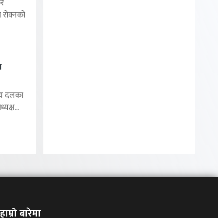
र
ा रोक्नको
थ
ीय दलका
यक्ष...
हाम्रो बारेमा