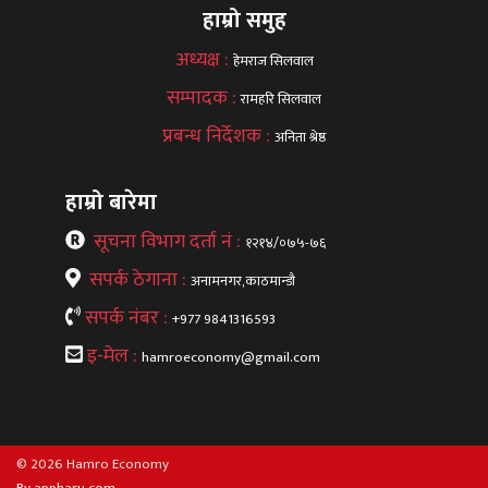
हाम्रो समुह
अध्यक्ष :
हेमराज सिलवाल
सम्पादक :
रामहरि सिलवाल
प्रबन्ध निर्देशक :
अनिता श्रेष्ठ
हाम्रो बारेमा
सूचना विभाग दर्ता नं :
१२१४/०७५-७६
सपर्क ठेगाना :
अनामनगर,काठमान्डौ
सपर्क नंबर :
+977 9841316593
इ-मेल :
hamroeconomy@gmail.com
© 2026 Hamro Economy
By appharu.com