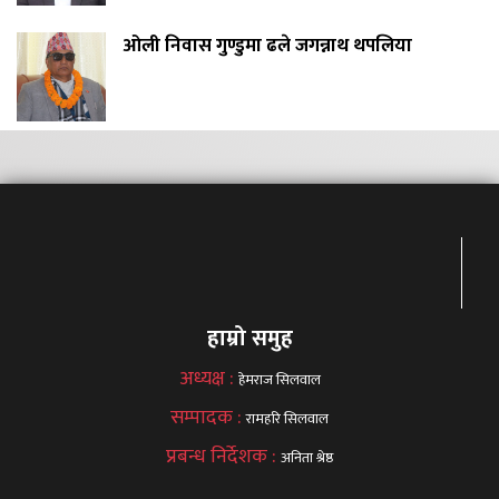
ओली निवास गुण्डुमा ढले जगन्नाथ थपलिया
हाम्रो समुह
अध्यक्ष :
हेमराज सिलवाल
सम्पादक :
रामहरि सिलवाल
प्रबन्ध निर्देशक :
अनिता श्रेष्ठ