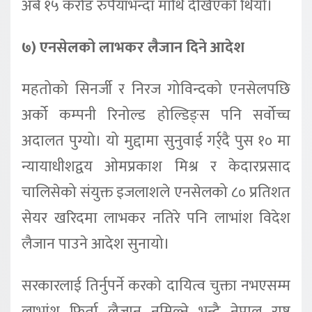
अर्ब १५ करोड रुपैयाँभन्दा माथि देखिएको थियो।
७) एनसेलको लाभकर लैजान दिने आदेश
महतोको सिनर्जी र निरज गोविन्दको एनसेलपछि
अर्को कम्पनी रिनोल्ड होल्डिङ्स पनि सर्वोच्च
अदालत पुग्यो। यो मुद्दामा सुनुवाई गर्र्दै पुस १० मा
न्यायाधीशद्वय ओमप्रकाश मिश्र र केदारप्रसाद
चालिसेको संयुक्त इजलाशले एनसेलको ८० प्रतिशत
सेयर खरिदमा लाभकर नतिरे पनि लाभांश विदेश
लैजान पाउने आदेश सुनायो।
सरकारलाई तिर्नुपर्ने करको दायित्व चुक्ता नभएसम्म
लाभांश फिर्ता लैजान नमिल्ने भन्दै नेपाल राष्ट्र