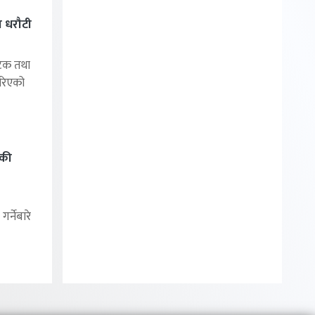
 धरौटी
यटक तथा
रिएको
िकी
र्नेबारे