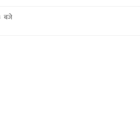
३ बजे