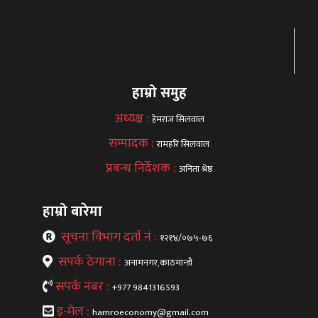
हाम्रो समुह
अध्यक्ष :
हेमराज सिलवाल
सम्पादक :
रामहरि सिलवाल
प्रबन्ध निर्देशक :
अनिता श्रेष्ठ
हाम्रो बारेमा
सूचना विभाग दर्ता नं :
१२१४/०७५-७६
सपर्क ठेगाना :
अनामनगर,काठमान्डौ
सपर्क नंबर :
+977 9841316593
इ-मेल :
hamroeconomy@gmail.com