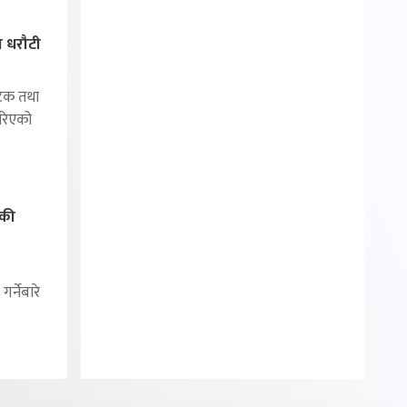
 धरौटी
यटक तथा
रिएको
िकी
र्नेबारे